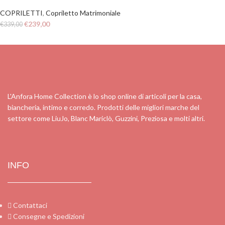
COPRILETTI
,
Copriletto Matrimoniale
€
239,00
€
339,00
L'Anfora Home Collection è lo shop online di articoli per la casa,
biancheria, intimo e corredo. Prodotti delle migliori marche del
settore come LiuJo, Blanc Mariclò, Guzzini, Preziosa e molti altri.
INFO
Contattaci
Consegne e Spedizioni