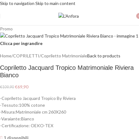
Skip to navigation
Skip to main content
SPEDIZIONE GRATUITA PER ORDINI SUPERIORI A 79€
i
Promo
Clicca per ingrandire
Home
/
COPRILETTI
/
Copriletto Matrimoniale
Back to products
Copriletto Jacquard Tropico Matrimoniale Riviera
Bianco
€
69,90
€
109,90
-Copriletto Jacquard Tropico By Riviera
-Tessuto:100% cotone
-Misura:Matrimoniale cm 260X260
-Varaiante:Bianco
-Certificazione: OEKO-TEX
1 disponibili