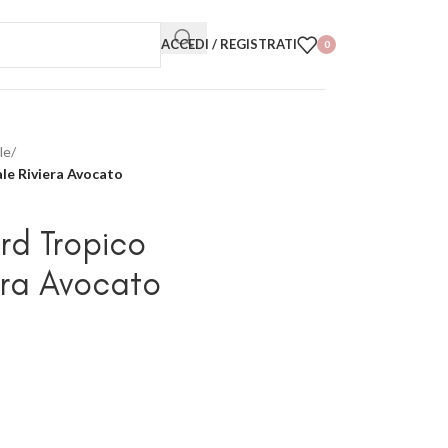
ACCEDI / REGISTRATI
0
items
le
/
le Riviera Avocato
rd Tropico
era Avocato