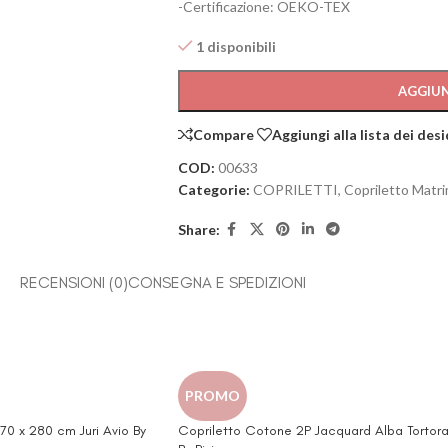
-Certificazione: OEKO-TEX
1 disponibili
AGGIUN
Compare
Aggiungi alla lista dei desi
COD:
00633
Categorie:
COPRILETTI
,
Copriletto Matri
Share:
RECENSIONI (0)
CONSEGNA E SPEDIZIONI
PROMO
0 x 280 cm Juri Avio By
Copriletto Cotone 2P Jacquard Alba Tortor