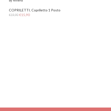
By Riviera
COPRILETTI
,
Copriletto 1 Posto
€
15,90
€
19,90
PROMO
Copriletto Garden
COPRILETTI
,
Co
€
199,90
€
319,90