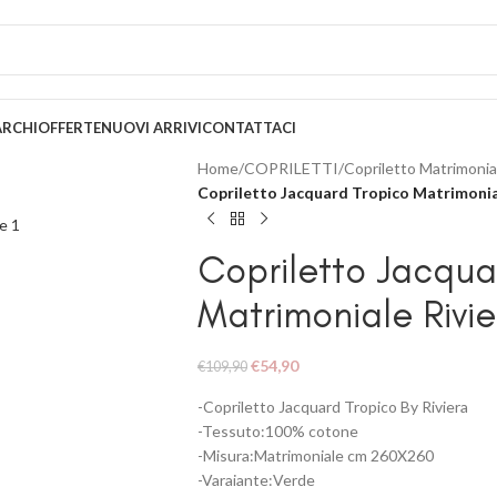
EDIZIONE GRATUITA PER ORDINI SUPERIORI A 79€
RCHI
OFFERTE
NUOVI ARRIVI
CONTATTACI
Home
/
COPRILETTI
/
Copriletto Matrimonia
Copriletto Jacquard Tropico Matrimonia
Copriletto Jacqua
Matrimoniale Rivi
€
54,90
€
109,90
-Copriletto Jacquard Tropico By Riviera
-Tessuto:100% cotone
-Misura:Matrimoniale cm 260X260
-Varaiante:Verde