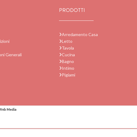
PRODOTTI
Arredamento Casa
zioni
Letto
Tavola
oni Generali
Cucina
Bagno
Intimo
Pigiami
Web Media