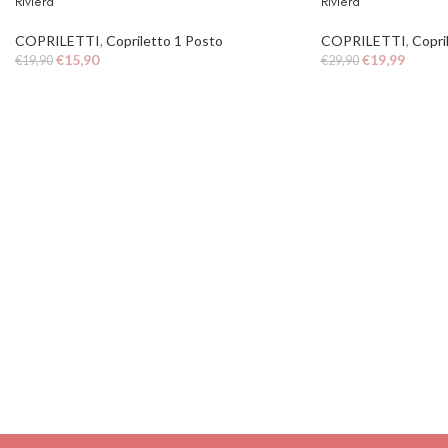
Riviera
Riviera
COPRILETTI
,
Copriletto 1 Posto
COPRILETTI
,
Copri
€
15,90
€
19,99
€
19,90
€
29,90