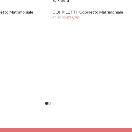
By Riviera
letto Matrimoniale
COPRILETTI
,
Copriletto Matrimoniale
€
76,90
€
109,90