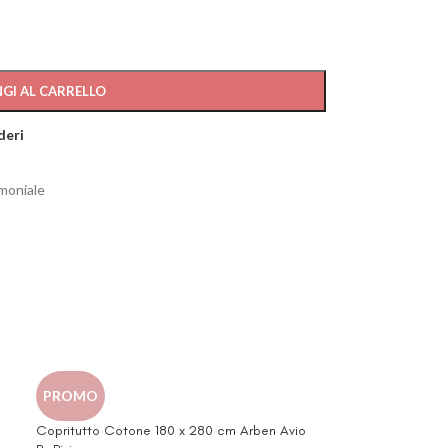
GI AL CARRELLO
deri
moniale
PROMO
a
Copritutto Cotone 180 x 280 cm Arben Avio