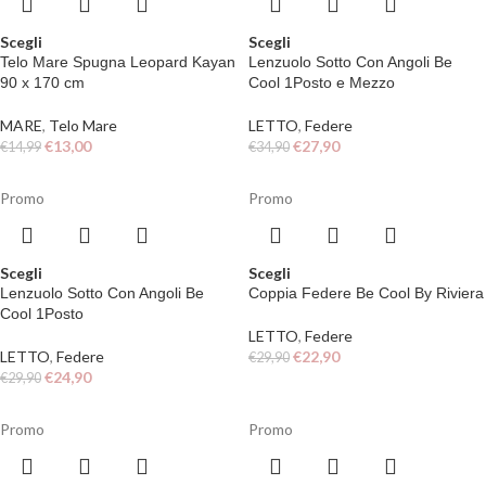
Scegli
Scegli
Telo Mare Spugna Leopard Kayan
Lenzuolo Sotto Con Angoli Be
90 x 170 cm
Cool 1Posto e Mezzo
MARE
,
Telo Mare
LETTO
,
Federe
€
13,00
€
27,90
€
14,99
€
34,90
Promo
Promo
Scegli
Scegli
Lenzuolo Sotto Con Angoli Be
Coppia Federe Be Cool By Riviera
Cool 1Posto
LETTO
,
Federe
LETTO
,
Federe
€
22,90
€
29,90
€
24,90
€
29,90
Promo
Promo