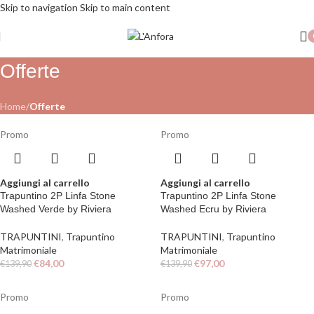
Skip to navigation
Skip to main content
SPEDIZIONE GRATUITA PER ORDINI SUPERIORI A 79€
Offerte
Home
/
Offerte
Promo
Promo
Aggiungi al carrello
Aggiungi al carrello
Trapuntino 2P Linfa Stone
Trapuntino 2P Linfa Stone
Washed Verde by Riviera
Washed Ecru by Riviera
TRAPUNTINI
,
Trapuntino
TRAPUNTINI
,
Trapuntino
Matrimoniale
Matrimoniale
€
84,00
€
97,00
€
139,90
€
139,90
Promo
Promo