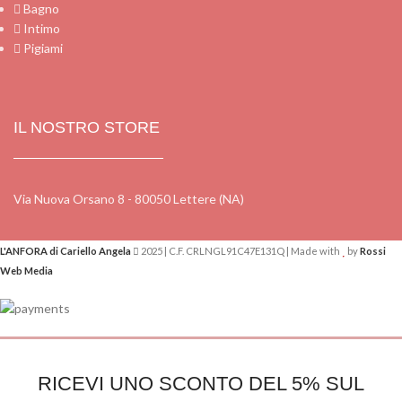
Bagno
Intimo
Pigiami
IL NOSTRO STORE
Via Nuova Orsano 8 - 80050 Lettere (NA)
L'ANFORA di Cariello Angela
2025 | C.F. CRLNGL91C47E131Q | Made with
by
Rossi
Web Media
RICEVI UNO SCONTO DEL 5% SUL