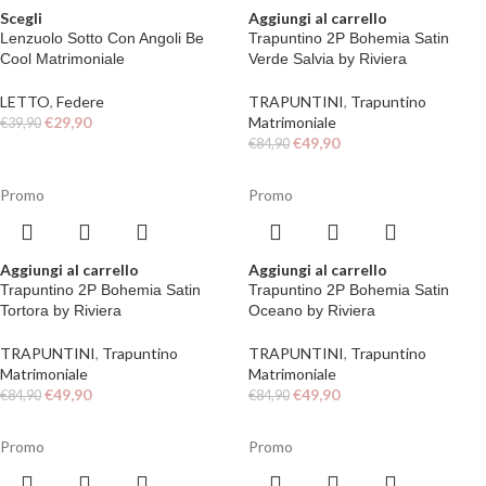
Scegli
Aggiungi al carrello
Lenzuolo Sotto Con Angoli Be
Trapuntino 2P Bohemia Satin
Cool Matrimoniale
Verde Salvia by Riviera
LETTO
,
Federe
TRAPUNTINI
,
Trapuntino
€
29,90
Matrimoniale
€
39,90
€
49,90
€
84,90
Promo
Promo
Aggiungi al carrello
Aggiungi al carrello
Trapuntino 2P Bohemia Satin
Trapuntino 2P Bohemia Satin
Tortora by Riviera
Oceano by Riviera
TRAPUNTINI
,
Trapuntino
TRAPUNTINI
,
Trapuntino
Matrimoniale
Matrimoniale
€
49,90
€
49,90
€
84,90
€
84,90
Promo
Promo