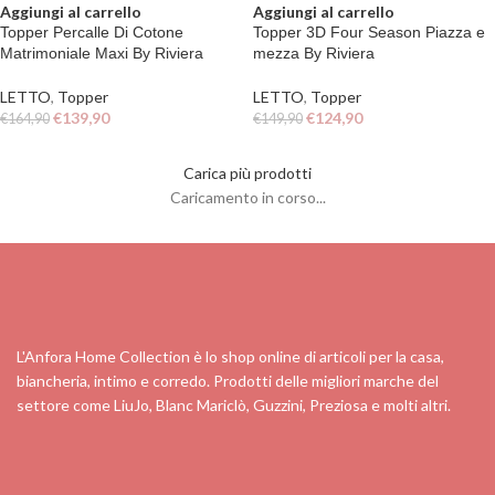
Aggiungi al carrello
Aggiungi al carrello
Topper Percalle Di Cotone
Topper 3D Four Season Piazza e
Matrimoniale Maxi By Riviera
mezza By Riviera
LETTO
,
Topper
LETTO
,
Topper
€
139,90
€
124,90
€
164,90
€
149,90
Carica più prodotti
Caricamento in corso...
L'Anfora Home Collection è lo shop online di articoli per la casa,
biancheria, intimo e corredo. Prodotti delle migliori marche del
settore come LiuJo, Blanc Mariclò, Guzzini, Preziosa e molti altri.