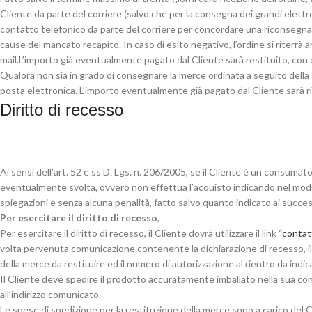
Cliente da parte del corriere (salvo che per la consegna dei grandi elet
contatto telefonico da parte del corriere per concordare una riconsegna 
cause del mancato recapito. In caso di esito negativo, l’ordine si riterrà a
mail.L’importo già eventualmente pagato dal Cliente sarà restituito, con
Qualora non sia in grado di consegnare la merce ordinata a seguito dell
posta elettronica. L’importo eventualmente già pagato dal Cliente sarà rim
Diritto di recesso
Ai sensi dell’art. 52 e ss D. Lgs. n. 206/2005, se il Cliente è un consumat
eventualmente svolta, ovvero non effettua l’acquisto indicando nel modulo
spiegazioni e senza alcuna penalità, fatto salvo quanto indicato ai successi
Per esercitare il diritto di recesso
,
Per esercitare il diritto di recesso, il Cliente dovrà utilizzare il link “
contat
volta pervenuta comunicazione contenente la dichiarazione di recesso, il 
della merce da restituire ed il numero di autorizzazione al rientro da indi
Il Cliente deve spedire il prodotto accuratamente imballato nella sua co
all’indirizzo comunicato.
Le spese di spedizione per la restituzione della merce sono a carico del C