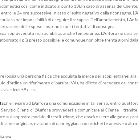
trodomestici così come indicato al punto 13).In caso di assenza del Clien
entro le 24 ore successive.In caso di esito negativo della riconsegna,
L’
nnullato per impossibilità di eseguire il recapito. Dell’annullamento,
L’Anf
 detrazione delle spese sostenute per i tentativi di consegna.
a sua sopravvenuta indisponibilità, anche temporanea,
L’Anfora
ne darà te
borsato il più presto possibile, e comunque non oltre trenta giorni dalla 
ore (ossia una persona fisica che acquista la merce per scopi estranei alla
 d’ordine un riferimento di partita IVA), ha diritto di recedere dal contr
vi articoli 59 e ss.
taci
” e inviare ad
L’Anfora
una comunicazione in tal senso, entro quattordi
Servizio Clienti di
L’Anfora
provvederà a comunicare al Cliente – tramite e
care sull’apposito modulo di restituzione, che dovrà essere allegato al pro
nfezione originale, evitando di danneggiarla con etichette adesive o altr
liente.