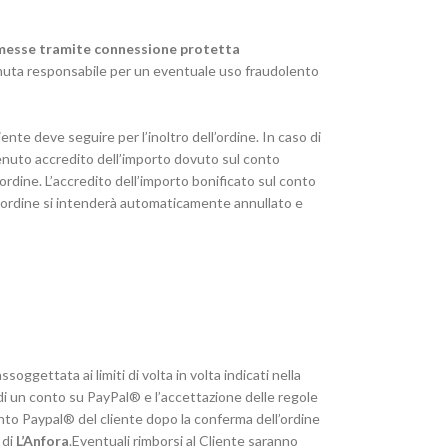
messe tramite connessione protetta
nuta responsabile per un eventuale uso fraudolento
ente deve seguire per l’inoltro dell’ordine. In caso di
enuto accredito dell’importo dovuto sul conto
l’ordine. L’accredito dell’importo bonificato sul conto
i, l’ordine si intenderà automaticamente annullato e
ggettata ai limiti di volta in volta indicati nella
 di un conto su PayPal® e l’accettazione delle regole
conto Paypal® del cliente dopo la conferma dell’ordine
 di
L’Anfora
.Eventuali rimborsi al Cliente saranno