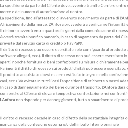
La spedizione da parte del Cliente deve avvenire tramite Corriere entro qua
merce e del numero di autorizzazione al rientro.
La spedizione, fino all’attestato di avvenuto ricevimento da parte di
L’An
Al ricevimento della merce,
L’Anfora
provvederà a verificarne l’integrità 
Il rimborso avverrà entro quattordici giorni dalla comunicazione di recess
Avverrà tramite bonifico bancario, in caso di pagamento da parte del Clien
previste dal servizio carta di credito o PayPal®.
Il diritto di recesso può essere esercitato solo con riguardo al prodotto
software allegati, ecc.). Il diritto di recesso non può essere esercitato in 
aperti, nonché fornitura di beni confezionati su misura o chiaramente pers
Parimenti il diritto di recesso sui prodotti digitali può essere esercitat
Il prodotto acquistato dovrà essere restituito integro e nella confezione
cavi, ecc.). Va evitata in tutti i casi l’apposizione di etichette o nastri a
In caso di danneggiamento del bene durante il trasporto,
L’Anfora
darà c
consentire al Cliente di elevare tempestiva contestazione nei confronti de
L’Anfora
non risponde per danneggiamenti, furto o smarrimento di prodott
Il diritto di recesso decade in caso di difetto della sostanziale integrità 
mancanza della confezione esterna e/o dell’imballo interno originale