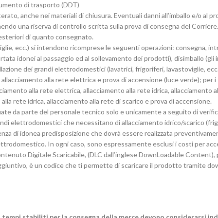
ocumento di trasporto (DDT)
erato, anche nei materiali di chiusura. Eventuali danni all’imballo e/o al
do una riserva di controllo scritta sulla prova di consegna del Corriere. 
esteriori di quanto consegnato.
oviglie, ecc.) si intendono ricomprese le seguenti operazioni: consegna, in
ata idonei al passaggio ed al sollevamento dei prodotti), disimballo (gli 
lazione dei grandi elettrodomestici (lavatrici, frigoriferi, lavastoviglie, 
: allacciamento alla rete elettrica e prova di accensione (luce verde); per i
cciamento alla rete elettrica, allacciamento alla rete idrica, allacciamento a
 alla rete idrica, allacciamento alla rete di scarico e prova di accensione.
ate da parte del personale tecnico solo e unicamente a seguito di verifica
ndi elettrodomestici che necessitano di allacciamento idrico/scarico (frigori
senza di idonea predisposizione che dovrà essere realizzata preventivam
elettrodomestico. In ogni caso, sono espressamente esclusi i costi per acc
ontenuto Digitale Scaricabile, (DLC dall’inglese DownLoadable Content), pe
giuntivo, è un codice che ti permette di scaricare il prodotto tramite down
i tempi stabiliti per la consegna della merce devono considerarsi ind