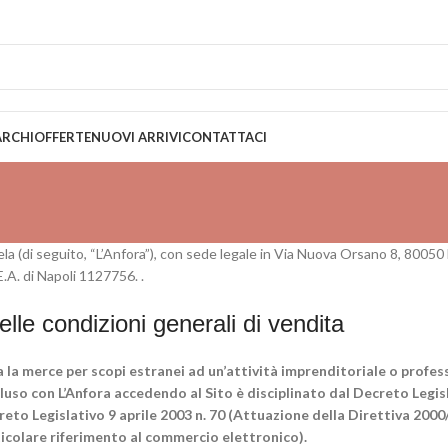
EDIZIONE GRATUITA PER ORDINI SUPERIORI A 79€
RCHI
OFFERTE
NUOVI ARRIVI
CONTATTACI
ngela (di seguito, “L’Anfora”), con sede legale in Via Nuova Orsano 8, 80050 
A. di Napoli 1127756. .
lle condizioni generali di vendita
a la merce per scopi estranei ad un’attività imprenditoriale o profe
cluso con L’Anfora accedendo al Sito è disciplinato dal Decreto Legis
reto Legislativo 9 aprile 2003 n. 70 (Attuazione della Direttiva 2000/
ticolare riferimento al commercio elettronico).