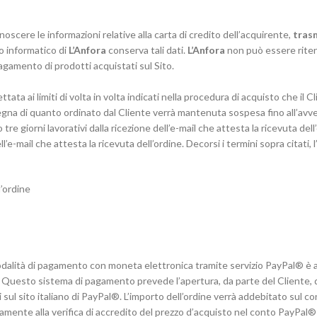
noscere le informazioni relative alla carta di credito dell’acquirente,
tras
o informatico di
L’Anfora
conserva tali dati.
L’Anfora
non può essere rite
 pagamento di prodotti acquistati sul Sito.
 ai limiti di volta in volta indicati nella procedura di acquisto che il Cli
egna di quanto ordinato dal Cliente verrà mantenuta sospesa fino all’avv
tre giorni lavorativi dalla ricezione dell’e-mail che attesta la ricevuta del
ll’e-mail che attesta la ricevuta dell’ordine. Decorsi i termini sopra citat
’ordine
odalità di pagamento con moneta elettronica tramite servizio PayPal® è asso
ne. Questo sistema di pagamento prevede l’apertura, da parte del Cliente,
 sul sito italiano di PayPal®. L’importo dell’ordine verrà addebitato sul 
mente alla verifica di accredito del prezzo d’acquisto nel conto PayPal®