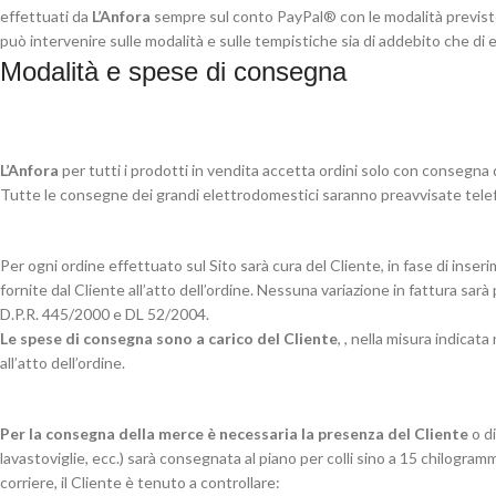
effettuati da
L’Anfora
sempre sul conto PayPal® con le modalità previste 
può intervenire sulle modalità e sulle tempistiche sia di addebito che d
Modalità e spese di consegna
L’Anfora
per tutti i prodotti in vendita accetta ordini solo con consegna d
Tutte le consegne dei grandi elettrodomestici saranno preavvisate telef
Per ogni ordine effettuato sul Sito sarà cura del Cliente, in fase di inser
fornite dal Cliente all’atto dell’ordine. Nessuna variazione in fattura sarà
D.P.R. 445/2000 e DL 52/2004.
Le spese di consegna sono a carico del Cliente
, , nella misura indicat
all’atto dell’ordine.
Per la consegna della merce è necessaria la presenza del Cliente
o di
lavastoviglie, ecc.) sarà consegnata al piano per colli sino a 15 chilogram
corriere, il Cliente è tenuto a controllare: