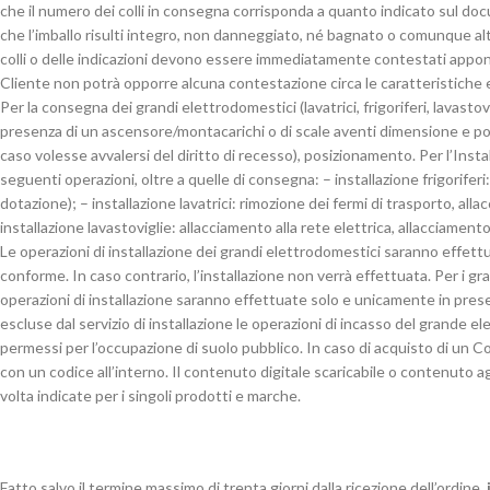
che il numero dei colli in consegna corrisponda a quanto indicato sul d
che l’imballo risulti integro, non danneggiato, né bagnato o comunque alt
colli o delle indicazioni devono essere immediatamente contestati apponen
Cliente non potrà opporre alcuna contestazione circa le caratteristiche 
Per la consegna dei grandi elettrodomestici (lavatrici, frigoriferi, lavast
presenza di un ascensore/montacarichi o di scale aventi dimensione e port
caso volesse avvalersi del diritto di recesso), posizionamento. Per l’Instal
seguenti operazioni, oltre a quelle di consegna: – installazione frigoriferi
dotazione); – installazione lavatrici: rimozione dei fermi di trasporto, alla
installazione lavastoviglie: allacciamento alla rete elettrica, allacciamento
Le operazioni di installazione dei grandi elettrodomestici saranno effettu
conforme. In caso contrario, l’installazione non verrà effettuata. Per i gra
operazioni di installazione saranno effettuate solo e unicamente in pre
escluse dal servizio di installazione le operazioni di incasso del grande 
permessi per l’occupazione di suolo pubblico. In caso di acquisto di un C
con un codice all’interno. Il contenuto digitale scaricabile o contenuto ag
volta indicate per i singoli prodotti e marche.
Fatto salvo il termine massimo di trenta giorni dalla ricezione dell’ordine,