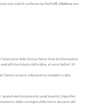
iente un’e-mail di conferma da PayPal®.
L’Anfora
non
r l’emissione della fattura fanno fede le informazioni
mail all’intestatario dell’ordine, ai sensi dell’art 14
del Cliente avverrà utilizzando la modalità scelta
 i grandi elettrodomestici quali lavatrici, frigoriferi,
. Al momento della consegna della merce da parte del