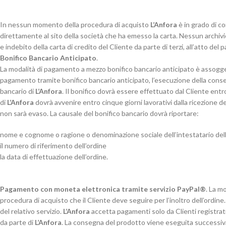
In nessun momento della procedura di acquisto
L’Anfora
è in grado di co
direttamente al sito della società che ha emesso la carta. Nessun archivi
e indebito della carta di credito del Cliente da parte di terzi, all’atto del
Bonifico Bancario Anticipato
.
La modalità di pagamento a mezzo bonifico bancario anticipato è assoggettata
pagamento tramite bonifico bancario anticipato, l’esecuzione della cons
bancario di
L’Anfora
. Il bonifico dovrà essere effettuato dal Cliente entro 
di
L’Anfora
dovrà avvenire entro cinque giorni lavorativi dalla ricezione de
non sarà evaso. La causale del bonifico bancario dovrà riportare:
nome e cognome o ragione o denominazione sociale dell’intestatario dell
il numero di riferimento dell’ordine
la data di effettuazione dell’ordine.
Pagamento con moneta elettronica tramite servizio PayPal®
. La m
procedura di acquisto che il Cliente deve seguire per l’inoltro dell’ordi
del relativo servizio.
L’Anfora
accetta pagamenti solo da Clienti registrati
da parte di
L’Anfora
. La consegna del prodotto viene eseguita successiva