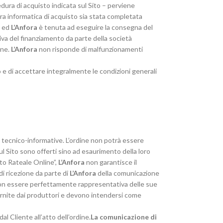
edura di acquisto indicata sul Sito – perviene
ura informatica di acquisto sia stata completata
o ed
L’Anfora
è tenuta ad eseguire la consegna del
iva del finanziamento da parte della società
ine.
L’Anfora
non risponde di malfunzionamenti
to e di accettare integralmente le condizioni generali
de tecnico-informative. L’ordine non potrà essere
ul Sito sono offerti sino ad esaurimento della loro
nto Rateale Online”,
L’Anfora
non garantisce il
di ricezione da parte di
L’Anfora
della comunicazione
ò non essere perfettamente rappresentativa delle sue
fornite dai produttori e devono intendersi come
al Cliente all’atto dell’ordine.
La comunicazione di