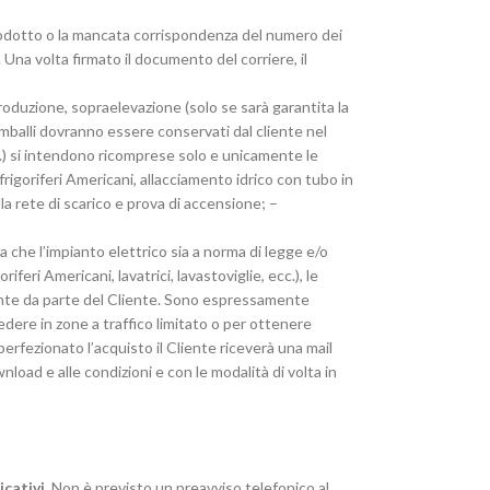
 prodotto o la mancata corrispondenza del numero dei
Una volta firmato il documento del corriere, il
troduzione, sopraelevazione (solo se sarà garantita la
imballi dovranno essere conservati dal cliente nel
ecc.) si intendono ricomprese solo e unicamente le
 frigoriferi Americani, allacciamento idrico con tubo in
lla rete di scarico e prova di accensione; –
 che l’impianto elettrico sia a norma di legge e/o
feri Americani, lavatrici, lavastoviglie, ecc.), le
ente da parte del Cliente. Sono espressamente
edere in zone a traffico limitato o per ottenere
rfezionato l’acquisto il Cliente riceverà una mail
load e alle condizioni e con le modalità di volta in
icativi
. Non è previsto un preavviso telefonico al