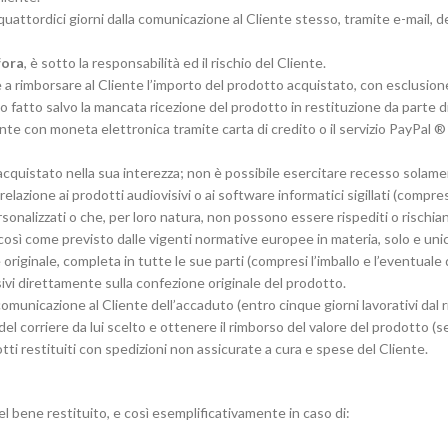
ttordici giorni dalla comunicazione al Cliente stesso, tramite e-mail, dell
fora
, è sotto la responsabilità ed il rischio del Cliente.
e a rimborsare al Cliente l’importo del prodotto acquistato, con esclusione
o fatto salvo la mancata ricezione del prodotto in restituzione da parte d
te con moneta elettronica tramite carta di credito o il servizio PayPal ® 
 acquistato nella sua interezza; non è possibile esercitare recesso solame
relazione ai prodotti audiovisivi o ai software informatici sigillati (compre
onalizzati o che, per loro natura, non possono essere rispediti o rischian
o, così come previsto dalle vigenti normative europee in materia, solo e un
 originale, completa in tutte le sue parti (compresi l’imballo e l’eventua
desivi direttamente sulla confezione originale del prodotto.
omunicazione al Cliente dell’accaduto (entro cinque giorni lavorativi dal 
l corriere da lui scelto e ottenere il rimborso del valore del prodotto (se
i restituiti con spedizioni non assicurate a cura e spese del Cliente.
del bene restituito, e così esemplificativamente in caso di: