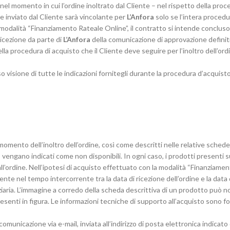
nel momento in cui l’ordine inoltrato dal Cliente – nel rispetto della proc
ne inviato dal Cliente sarà vincolante per
L’Anfora
solo se l’intera proced
modalità “Finanziamento Rateale Online”, il contratto si intende conclus
ricezione da parte di
L’Anfora
della comunicazione di approvazione definit
lla procedura di acquisto che il Cliente deve seguire per l’inoltro dell’ord
eso visione di tutte le indicazioni fornitegli durante la procedura d’acquis
l momento dell’inoltro dell’ordine, così come descritti nelle relative sche
, vengano indicati come non disponibili. In ogni caso, i prodotti presenti s
l’ordine. Nell’ipotesi di acquisto effettuato con la modalità “Finanziame
nte nel tempo intercorrente tra la data di ricezione dell’ordine e la data 
nziaria. L’immagine a corredo della scheda descrittiva di un prodotto pu
resenti in figura. Le informazioni tecniche di supporto all’acquisto sono 
municazione via e-mail, inviata all’indirizzo di posta elettronica indicato d