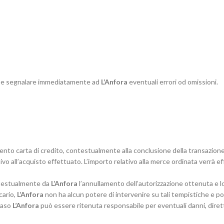
one e segnalare immediatamente ad
L’Anfora
eventuali errori od omissioni.
mento carta di credito, contestualmente alla conclusione della transazion
vo all’acquisto effettuato. L’importo relativo alla merce ordinata verrà e
ontestualmente da
L’Anfora
l’annullamento dell’autorizzazione ottenuta e lo
cario,
L’Anfora
non ha alcun potere di intervenire su tali tempistiche e po
 caso
L’Anfora
può essere ritenuta responsabile per eventuali danni, diretti