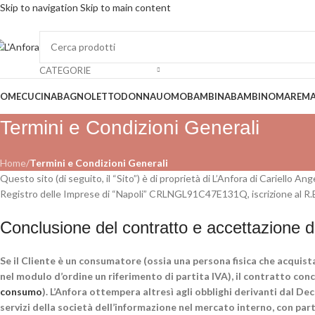
Skip to navigation
Skip to main content
SP
CATEGORIE
OME
CUCINA
BAGNO
LETTO
DONNA
UOMO
BAMBINA
BAMBINO
MARE
MA
Termini e Condizioni Generali
Home
/
Termini e Condizioni Generali
Questo sito (di seguito, il “Sito”) è di proprietà di L’Anfora di Cariello A
Registro delle Imprese di “Napoli” CRLNGL91C47E131Q, iscrizione al R.E.
Conclusione del contratto e accettazione de
Se il Cliente è un consumatore (ossia una persona fisica che acquist
nel modulo d’ordine un riferimento di partita IVA), il contratto con
consumo
). L’Anfora ottempera altresì agli obblighi derivanti dal Dec
servizi della società dell’informazione nel mercato interno, con par