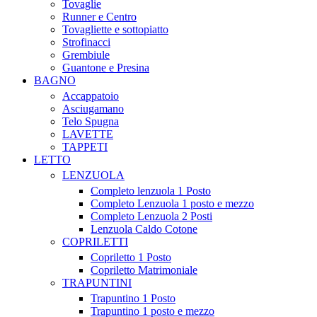
Tovaglie
Runner e Centro
Tovagliette e sottopiatto
Strofinacci
Grembiule
Guantone e Presina
BAGNO
Accappatoio
Asciugamano
Telo Spugna
LAVETTE
TAPPETI
LETTO
LENZUOLA
Completo lenzuola 1 Posto
Completo Lenzuola 1 posto e mezzo
Completo Lenzuola 2 Posti
Lenzuola Caldo Cotone
COPRILETTI
Copriletto 1 Posto
Copriletto Matrimoniale
TRAPUNTINI
Trapuntino 1 Posto
Trapuntino 1 posto e mezzo