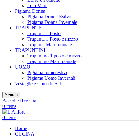
Telo Mare
Pigiama Donna
Pigiama Donna Estivo
Pigiama Donna Invernale
TRAPUNTE
Trapunta 1 Posto
Trapunta 1 Posto e mezzo
Trapunta Matrimoniale
TRAPUNTINI
Trapuntino 1 posto e mezzo
Trapuntino Matrimoniale
UOMO
Pigiama uomo estivi
Pigiama Uomo Invernali
Vestaglie e Camicie A.I.
Search
Accedi / Registrati
0
items
0
items
Home
CUCINA