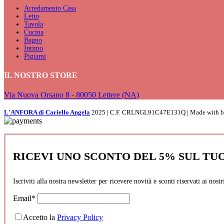
Arredamento Casa
Letto
Tavola
Cucina
Bagno
Intimo
Pigiami
IL NOSTRO STORE
Via Nuova Orsano 8 - 80050 Lettere (NA)
L'ANFORA di Cariello Angela
2025 | C.F. CRLNGL91C47E131Q | Made with
RICEVI UNO SCONTO DEL 5% SUL TU
Iscriviti alla nostra newsletter per ricevere novità e sconti riservati ai nostri
Email*
Accetto la
Privacy Policy