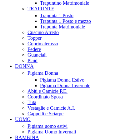
Trapuntino Matrimoniale
TRAPUNTE
Trapunta 1 Posto
Trapunta 1 Posto e mezzo
Trapunta Matrimoniale
Cuscino Arredo
Topper
Coprimaterasso
Federe
Guanciali
Plaid
DONNA
Pigiama Donna
Pigiama Donna Estivo
Pigiama Donna Invernale
Abiti e Camicie P.E.
Coordinato Sposa
Tuta
Vestaglie e Camicie A.I.
Cappelli e Sciarpe
UOMO
Pigiama uomo estivi
Pigiama Uomo Invernali
BAMBINA