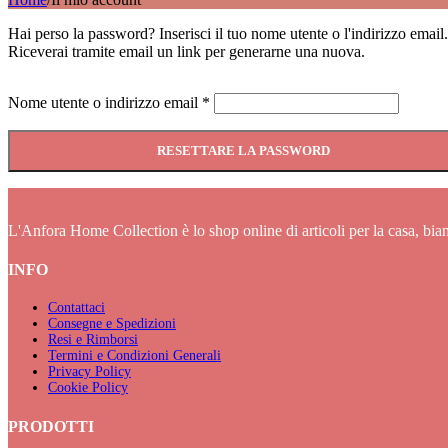
Hai perso la password? Inserisci il tuo nome utente o l'indirizzo email.
Riceverai tramite email un link per generarne una nuova.
Richiesto
Nome utente o indirizzo email
*
RESETTARE LA PASSWORD
L'Anfora Home Collection è lo shop online di articoli per la casa, bian
INFO
Contattaci
Consegne e Spedizioni
Resi e Rimborsi
Termini e Condizioni Generali
Privacy Policy
Cookie Policy
PRODOTTI