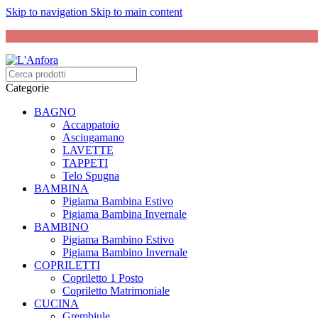
Skip to navigation
Skip to main content
Categorie
BAGNO
Accappatoio
Asciugamano
LAVETTE
TAPPETI
Telo Spugna
BAMBINA
Pigiama Bambina Estivo
Pigiama Bambina Invernale
BAMBINO
Pigiama Bambino Estivo
Pigiama Bambino Invernale
COPRILETTI
Copriletto 1 Posto
Copriletto Matrimoniale
CUCINA
Grembiule