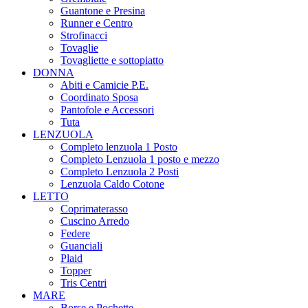
Guantone e Presina
Runner e Centro
Strofinacci
Tovaglie
Tovagliette e sottopiatto
DONNA
Abiti e Camicie P.E.
Coordinato Sposa
Pantofole e Accessori
Tuta
LENZUOLA
Completo lenzuola 1 Posto
Completo Lenzuola 1 posto e mezzo
Completo Lenzuola 2 Posti
Lenzuola Caldo Cotone
LETTO
Coprimaterasso
Cuscino Arredo
Federe
Guanciali
Plaid
Topper
Tris Centri
MARE
Borse e Pochette