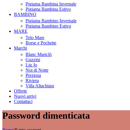
Pigiama Bambina Invernale
Pigiama Bambina Estivo
BAMBINO
Pigiama Bambino Invernale
Pigiama Bambino Estivo
MARE
Telo Mare
Borse e Pochette
Marchi
Blanc Mariclò
Guzzini
Liu Jo
Noi di Notte
Preziosa
Riviera
Villa Altachiara
Offerte
Nuovi arrivi
Contattaci
Password dimenticata
Home
/
Il mio account