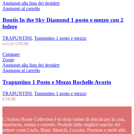
Aggiungi alla lista dei desideri
Aggiungi al carrello
Boutis In the Sky Diamond 1 posto e mezzo con 2
federe
TRAPUNTINI
,
Trapuntino 1 posto e mezzo
Il
Il
€
49,90
€
69,90
prezzo
prezzo
originale
attuale
Compare
era:
è:
Zoom
€69,90.
€49,90.
Aggiungi alla lista dei desideri
Aggiungi al carrello
Trapuntino 1 Posto e Mezzo Rochelle Avorio
TRAPUNTINI
,
Trapuntino 1 posto e mezzo
€
34,90
L'Anfora Home Collection è lo shop online di articoli per la casa,
biancheria, intimo e corredo. Prodotti delle migliori marche del
settore come LiuJo, Blanc Mariclò, Guzzini, Preziosa e molti altri.