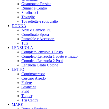
Guantone e Presina
Runner e Centro
Strofinacci
Tovaglie
Tovagliette e sottopiatto
DONNA
Abiti e Camicie P.E.
Coordinato Sposa
Pantofole e Accessori
Tuta
LENZUOLA
Completo lenzuola 1 Posto
Completo Lenzuola 1 posto e mezzo
Completo Lenzuola 2 Posti
Lenzuola Caldo Cotone
LETTO
Coprimaterasso
Cuscino Arredo
Federe
Guanciali
Plaid
Topper
Tris Centri
MARE
Borse e Pochette