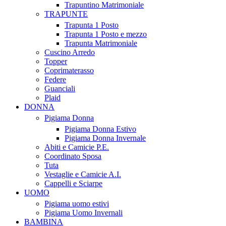
Trapuntino Matrimoniale
TRAPUNTE
Trapunta 1 Posto
Trapunta 1 Posto e mezzo
Trapunta Matrimoniale
Cuscino Arredo
Topper
Coprimaterasso
Federe
Guanciali
Plaid
DONNA
Pigiama Donna
Pigiama Donna Estivo
Pigiama Donna Invernale
Abiti e Camicie P.E.
Coordinato Sposa
Tuta
Vestaglie e Camicie A.I.
Cappelli e Sciarpe
UOMO
Pigiama uomo estivi
Pigiama Uomo Invernali
BAMBINA