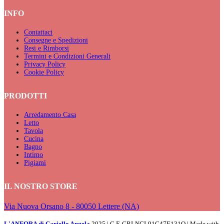
INFO
Contattaci
Consegne e Spedizioni
Resi e Rimborsi
Termini e Condizioni Generali
Privacy Policy
Cookie Policy
PRODOTTI
Arredamento Casa
Letto
Tavola
Cucina
Bagno
Intimo
Pigiami
IL NOSTRO STORE
Via Nuova Orsano 8 - 80050 Lettere (NA)
L'ANFORA di Cariello Angela
2025 | C.F. CRLNGL91C47E131Q | Made with