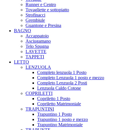
Runner e Centro
Tovagliette e sottopiatto
Strofinacci
Grembiule
Guantone e Presina
BAGNO
Accappatoio
Asciugamano
Telo Spugna
LAVETTE
TAPPETI
LETTO
LENZUOLA
Completo lenzuola 1 Posto
Completo Lenzuola 1 posto e mezzo
Completo Lenzuola 2 Posti
Lenzuola Caldo Cotone
COPRILETTI
Copriletto 1 Posto
Copriletto Matrimoniale
TRAPUNTINI
Trapuntino 1 Posto
Trapuntino 1 posto e mezzo
Trapuntino Matrimoniale
TRAPUNTE