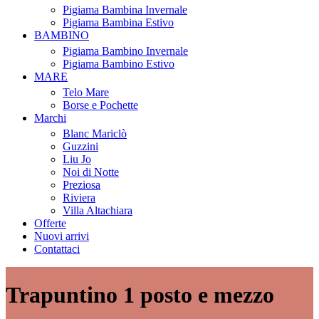
Pigiama Bambina Invernale
Pigiama Bambina Estivo
BAMBINO
Pigiama Bambino Invernale
Pigiama Bambino Estivo
MARE
Telo Mare
Borse e Pochette
Marchi
Blanc Mariclò
Guzzini
Liu Jo
Noi di Notte
Preziosa
Riviera
Villa Altachiara
Offerte
Nuovi arrivi
Contattaci
Trapuntino 1 posto e mezzo