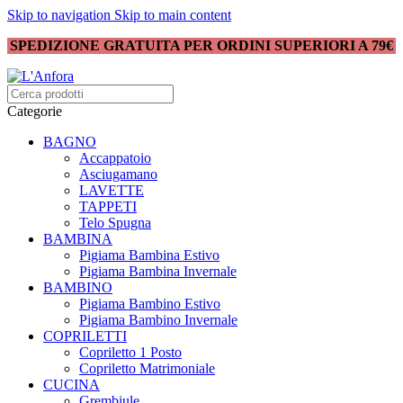
Skip to navigation
Skip to main content
SPEDIZIONE GRATUITA PER ORDINI SUPERIORI A 79€
Categorie
BAGNO
Accappatoio
Asciugamano
LAVETTE
TAPPETI
Telo Spugna
BAMBINA
Pigiama Bambina Estivo
Pigiama Bambina Invernale
BAMBINO
Pigiama Bambino Estivo
Pigiama Bambino Invernale
COPRILETTI
Copriletto 1 Posto
Copriletto Matrimoniale
CUCINA
Grembiule