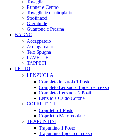
Tovaglie
Runner e Centro
Tovagliette e sottopiatto
Strofinacci
Grembiule
Guantone e Presina
BAGNO
Accappatoio
Asciugamano
Telo Spugna
LAVETTE
TAPPETI
LETTO
LENZUOLA
Completo lenzuola 1 Posto
Completo Lenzuola 1 posto e mezzo
Completo Lenzuola 2 Posti
Lenzuola Caldo Cotone
COPRILETTI
Copriletto 1 Posto
Copriletto Matrimoniale
TRAPUNTINI
Trapuntino 1 Posto
Trapuntino 1 posto e mezzo