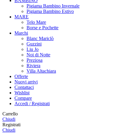
BAMBINO
Pigiama Bambino Invernale
Pigiama Bambino Estivo
MARE
Telo Mare
Borse e Pochette
Marchi
Blanc Mariclò
Guzzini
Liu Jo
Noi di Notte
Preziosa
Riviera
Villa Altachiara
Offerte
Nuovi arrivi
Contattaci
Wishlist
Compare
Accedi / Registrati
Carrello
Chiudi
Registrati
Chiudi