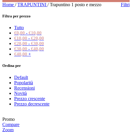
Home
/
TRAPUNTINI
/
Trapuntino 1 posto e mezzo
Filtri
Filtra per prezzo
Tutto
€
0,00
-
€
10,00
€
10,00
-
€
20,00
€
20,00
-
€
30,00
€
30,00
-
€
40,00
€
40,00
+
Ordina per
Default
Popolarità
Recensioni
Novità
Prezzo crescente
Prezzo decrescente
Promo
Compare
Zoom