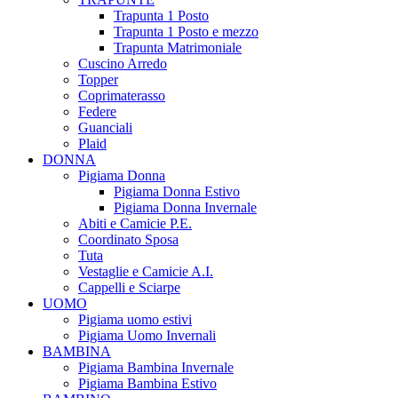
Trapunta 1 Posto
Trapunta 1 Posto e mezzo
Trapunta Matrimoniale
Cuscino Arredo
Topper
Coprimaterasso
Federe
Guanciali
Plaid
DONNA
Pigiama Donna
Pigiama Donna Estivo
Pigiama Donna Invernale
Abiti e Camicie P.E.
Coordinato Sposa
Tuta
Vestaglie e Camicie A.I.
Cappelli e Sciarpe
UOMO
Pigiama uomo estivi
Pigiama Uomo Invernali
BAMBINA
Pigiama Bambina Invernale
Pigiama Bambina Estivo