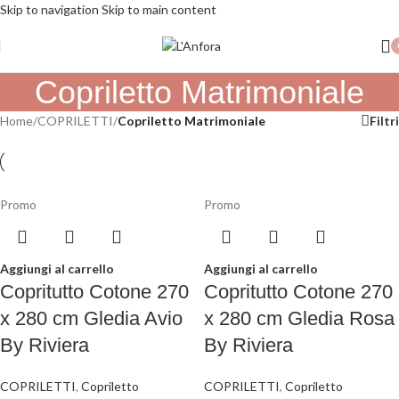
Skip to navigation
Skip to main content
SPEDIZIONE GRATUITA PER ORDINI SUPERIORI A 79€
Copriletto Matrimoniale
Home
/
COPRILETTI
/
Copriletto Matrimoniale
Filtri
Promo
Promo
Aggiungi al carrello
Aggiungi al carrello
Copritutto Cotone 270
Copritutto Cotone 270
x 280 cm Gledia Avio
x 280 cm Gledia Rosa
By Riviera
By Riviera
COPRILETTI
,
Copriletto
COPRILETTI
,
Copriletto