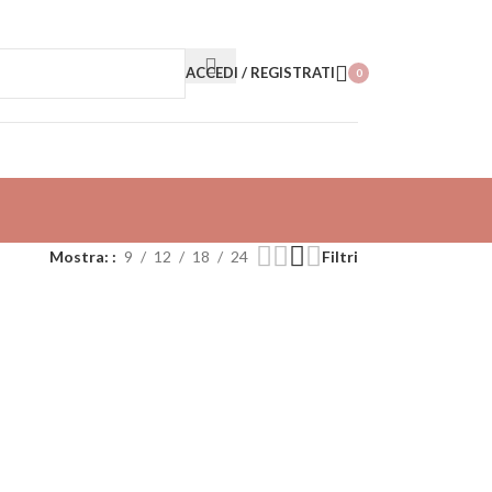
ACCEDI / REGISTRATI
0
items
Mostra:
9
12
18
24
Filtri