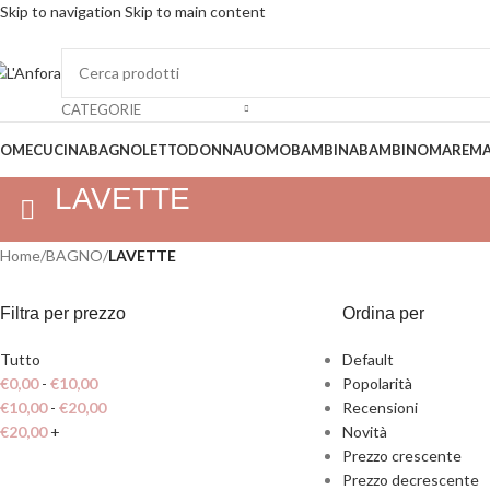
Skip to navigation
Skip to main content
SP
CATEGORIE
OME
CUCINA
BAGNO
LETTO
DONNA
UOMO
BAMBINA
BAMBINO
MARE
MA
LAVETTE
Home
/
BAGNO
/
LAVETTE
Filtra per prezzo
Ordina per
Tutto
Default
€
0,00
-
€
10,00
Popolarità
€
10,00
-
€
20,00
Recensioni
€
20,00
+
Novità
Prezzo crescente
Prezzo decrescente