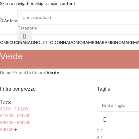
Skip to navigation
Skip to main content
SP
Categorie
OME
CUCINA
BAGNO
LETTO
DONNA
UOMO
BAMBINA
BAMBINO
MARE
MA
Verde
Home
/
Prodotto Colore
/
Verde
Filtra per prezzo
Taglia
Tutto
€
0,00
-
€
10,00
€
10,00
-
€
20,00
€
20,00
-
€
30,00
€
30,00
+
2
1
4
1