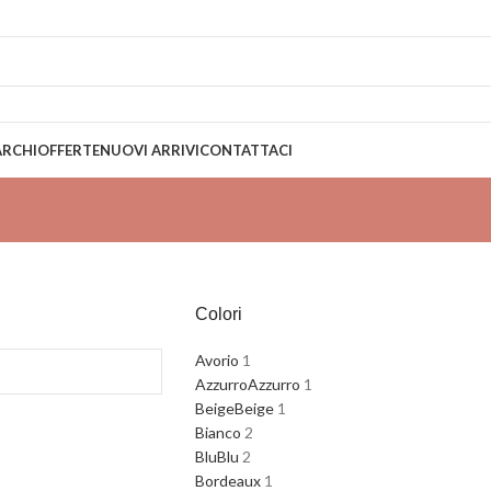
EDIZIONE GRATUITA PER ORDINI SUPERIORI A 79€
RCHI
OFFERTE
NUOVI ARRIVI
CONTATTACI
Colori
Avorio
1
Azzurro
Azzurro
1
Beige
Beige
1
Bianco
2
Blu
Blu
2
Bordeaux
1