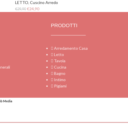
LETTO
,
Cuscino Arredo
€
24,90
€
29,90
PRODOTTI
Arredamento Casa
Letto
Tavola
nerali
Cucina
Bagno
Intimo
Pigiami
eb Media