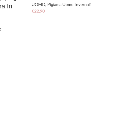
UOMO
,
Pigiama Uomo Invernali
ra In
€
22,90
o