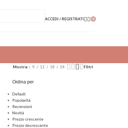
ACCEDI / REGISTRATI
0
Mostra:
9
12
18
24
Filtri
Ordina per
Default
Popolarità
Recensioni
Novità
Prezzo crescente
Prezzo decrescente