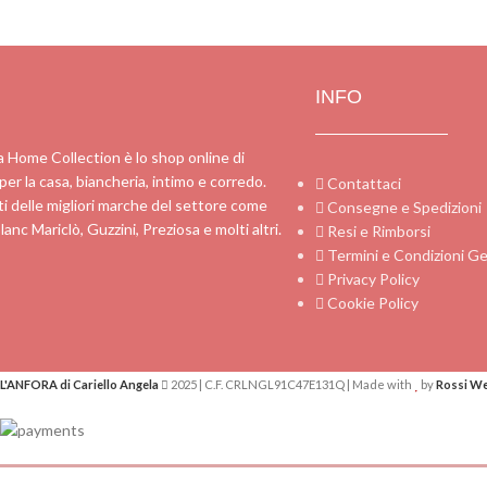
INFO
a Home Collection è lo shop online di
 per la casa, biancheria, intimo e corredo.
Contattaci
i delle migliori marche del settore come
Consegne e Spedizioni
lanc Mariclò, Guzzini, Preziosa e molti altri.
Resi e Rimborsi
Termini e Condizioni Ge
Privacy Policy
Cookie Policy
L'ANFORA di Cariello Angela
2025 | C.F. CRLNGL91C47E131Q | Made with
by
Rossi W