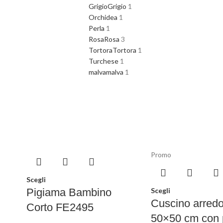
Grigio
Grigio
1
Orchidea
1
Perla
1
Rosa
Rosa
3
Tortora
Tortora
1
Turchese
1
malva
malva
1
Promo
Scegli
Pigiama Bambino
Scegli
Cuscino arred
Corto FE2495
50×50 cm con 