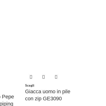
Scegli
Giacca uomo in pile
o Pepe
con zip GE3090
piping