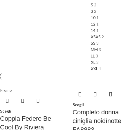
5
2
3
2
10
1
12
1
14
1
XS
XS
2
S
S
3
M
M
3
L
L
3
XL
3
XXL
1
Promo
Scegli
Scegli
Completo donna
Coppia Federe Be
ciniglia noidìnotte
Cool By Riviera
FA8883