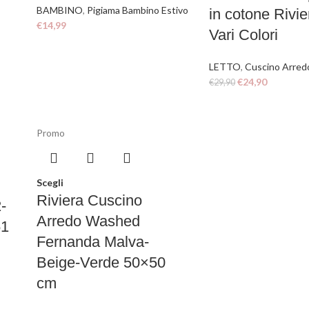
BAMBINO
,
Pigiama Bambino Estivo
in cotone Rivie
€
14,99
Vari Colori
LETTO
,
Cuscino Arred
€
24,90
€
29,90
Promo
Scegli
Riviera Cuscino
-
Arredo Washed
51
Fernanda Malva-
Beige-Verde 50×50
cm