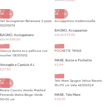
€
39,90
PROMO
PROMO
Set Asciugamani Benessere 2 pezzi
Accappatoio mademoiselle
102010074
BAGNO
,
Accappatoio
BAGNO
,
Asciugamano
€
79,90
€
99,90
€
49,90
€
59,90
Giacca donna eco pelliccia con
POCHETTE TR1363
rouches GE003012
MARE
,
Borse e Pochette
Vestaglie e Camicie A.I.
€
5,99
€
27,90
Telo Mare Spugna Velour Rasata
PROMO
90×170 cm Vele AE000524
Riviera Cuscino Arredo Washed
MARE
,
Telo Mare
Fernanda Malva-Beige-Verde
€
14,99
50×50 cm