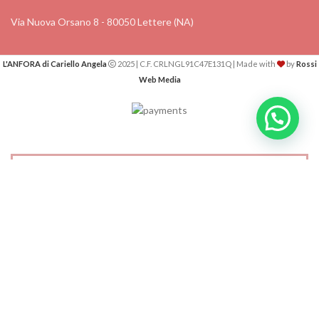
Via Nuova Orsano 8 - 80050 Lettere (NA)
L'ANFORA di Cariello Angela
2025 | C.F. CRLNGL91C47E131Q | Made with
by
Rossi
Web Media
RICEVI UNO SCONTO DEL 5% SUL TUO
PRIMO ACQUISTO!
Iscriviti alla nostra newsletter per ricevere novità e
sconti riservati ai nostri clienti
Email*