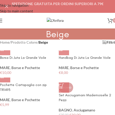
SPEDIZIONE GRATUITA PER ORDINI SUPERIORI A 79€
Skip to navigation
Skip to main content
Beige
Home
/
Prodotto Colore
/
Beige
Filtri
Borsa Di Juta La Grande Voile
Handbag Di Juta La Grande Voile
MARE
,
Borse e Pochette
MARE
,
Borse e Pochette
€
10,00
€
8,00
Pochette Cartapaglia con zip
PROMO
TR1493
Set Asciugamani Mademoiselle 2
MARE
,
Borse e Pochette
Pezzi
€
5,99
BAGNO
,
Asciugamano
€
30,00