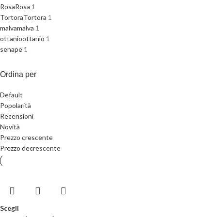
Rosa
Rosa
1
Tortora
Tortora
1
malva
malva
1
ottanio
ottanio
1
senape
1
Ordina per
Default
Popolarità
Recensioni
Novità
Prezzo crescente
Prezzo decrescente
Scegli