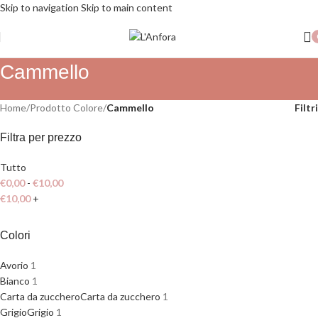
Skip to navigation
Skip to main content
SPEDIZIONE GRATUITA PER ORDINI SUPERIORI A 79€
Cammello
Home
/
Prodotto Colore
/
Cammello
Filtri
Filtra per prezzo
Tutto
€
0,00
-
€
10,00
€
10,00
+
Colori
Avorio
1
Bianco
1
Carta da zucchero
Carta da zucchero
1
Grigio
Grigio
1