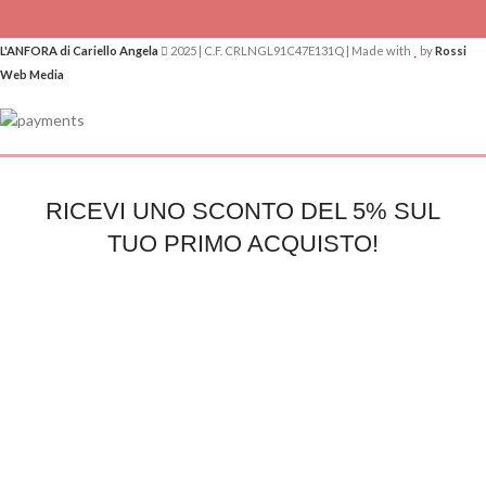
L'ANFORA di Cariello Angela
2025 | C.F. CRLNGL91C47E131Q | Made with
by
Rossi
Web Media
RICEVI UNO SCONTO DEL 5% SUL
TUO PRIMO ACQUISTO!
Iscriviti alla nostra newsletter per ricevere novità e sconti
riservati ai nostri clienti
Email*
Accetto la
Privacy Policy